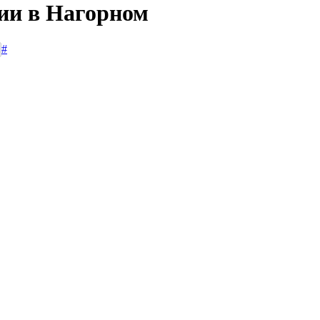
сии в Нагорном
#