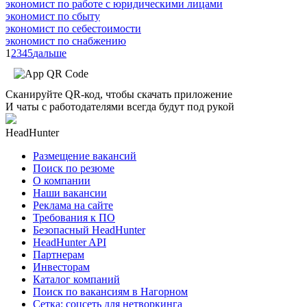
экономист по работе с юридическими лицами
экономист по сбыту
экономист по себестоимости
экономист по снабжению
1
2
3
4
5
дальше
Сканируйте QR-код, чтобы скачать приложение
И чаты с работодателями всегда будут под рукой
HeadHunter
Размещение вакансий
Поиск по резюме
О компании
Наши вакансии
Реклама на сайте
Требования к ПО
Безопасный HeadHunter
HeadHunter API
Партнерам
Инвесторам
Каталог компаний
Поиск по вакансиям в Нагорном
Сетка: соцсеть для нетворкинга