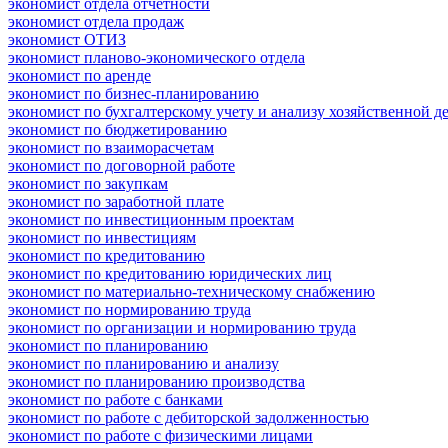
экономист отдела отчетности
экономист отдела продаж
экономист ОТИЗ
экономист планово-экономического отдела
экономист по аренде
экономист по бизнес-планированию
экономист по бухгалтерскому учету и анализу хозяйственной д
экономист по бюджетированию
экономист по взаиморасчетам
экономист по договорной работе
экономист по закупкам
экономист по заработной плате
экономист по инвестиционным проектам
экономист по инвестициям
экономист по кредитованию
экономист по кредитованию юридических лиц
экономист по материально-техническому снабжению
экономист по нормированию труда
экономист по организации и нормированию труда
экономист по планированию
экономист по планированию и анализу
экономист по планированию производства
экономист по работе с банками
экономист по работе с дебиторской задолженностью
экономист по работе с физическими лицами