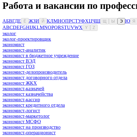
Работа и вакансии по профес
А
Б
В
Г
Д
Е
Ж
З
И
К
Л
М
Н
О
П
Р
С
Т
У
Ф
Х
Ц
Ч
Ш
Ю
Ё
Й
Щ
Ы
Э
Я
A
B
C
D
E
F
G
H
I
J
K
L
M
N
O
P
Q
R
S
T
U
V
W
X
Y
Z
эколог
эколог-проектировщик
экономист
экономист-аналитик
экономист в бюджетное учреждение
экономист ВЭД
экономист ГОЗ
экономист-делопроизводитель
экономист договорного отдела
экономист ЖКХ
экономист-казначей
экономист казначейства
экономист-кассир
экономист кредитного отдела
экономист-логист
экономист-маркетолог
экономист МСФО
экономист на производство
экономист-операционист